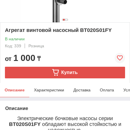
Агрегат винтовой насосный BT020S01FY
В наличии
Код: 339
Розница
1 000
от
₸
Купить
Описание
Характеристики
Доставка
Оплата
Усл
Описание
Электрические бочковые насосы серии
BT020S01FY
обладают высокой стойкостью и
надежностью.