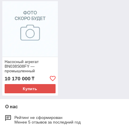
Насосный агрегат
BN038S08FY —
промышленный
центробежный насос для
10 170 000
₸
воды
Купить
О нас
Рейтинг не сформирован
Менее 5 отзывов за последний год