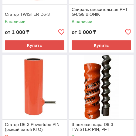
Спираль смесительная PFT
Статор TWISTER D6-3
G4/G5 BIONIK
В наличии
В наличии
1 000
1 000
от
₸
от
₸
Купить
Купить
Статор D6-3 Powertube PIN
Шнековая пара D6-3
(рыжий витой КТО)
TWISTER PIN, PFT