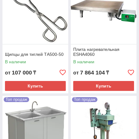
Плита нагревательная
Щипцы для тиглей ТА500-50
ESHA4060
В наличии
В наличии
107 000
7 864 104
от
₸
от
₸
Купить
Купить
Топ продаж
Топ продаж