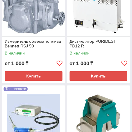
Измеритель объема топлива
Дистиллятор PURIDEST
Bennett RSJ 50
PD12 R
В наличии
В наличии
1 000
1 000
от
₸
от
₸
Купить
Купить
Топ продаж