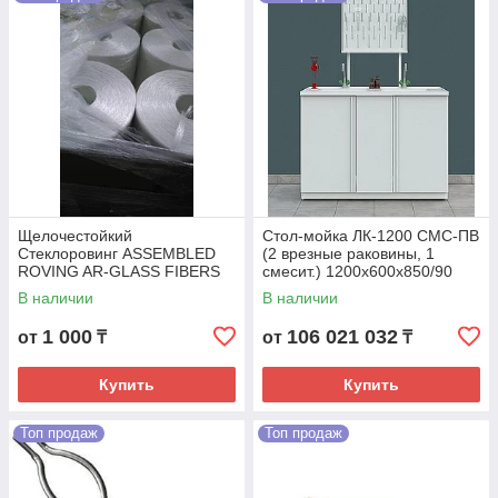
тестирования лекарственных средств,
стеклянные трубы, колбонагреватели,
перистальтические насосы,
аналитические просеивающие машины
и т.д.
НЕ РАБОТАЕМ С
ТЕНДЕРАМИ!
Щелочестойкий
Стол-мойка ЛК-1200 СМС-ПВ
Стеклоровинг ASSEMBLED
(2 врезные раковины, 1
ROVING AR-GLASS FIBERS
смесит.) 1200х600х850/90
TEX 2500 (ZrO2 - 16,8%)
мм, полипропилен
В наличии
В наличии
1 000
106 021 032
от
₸
от
₸
Купить
Купить
Топ продаж
Топ продаж