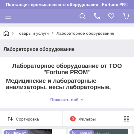
Поставщик промышленного оборудования - Fortune PROM
Товары и услуги
Лабораторное оборудование
Лабораторное оборудование
Лабораторное оборудование от ТОО
"Fortune PROM"
Медицинские и лабораторные
анализаторы, весы лабораторные,
центрифуги
лабораторные, хроматографическое
Показать всё
оборудование, термостаты
лабораторные, печи лабораторные,
лабораторные бани, магнитные
Сортировка
0
Фильтры
мешалки, вакуумные насосы и системы
лабораторные, оборудование
Топ продаж
Топ продаж