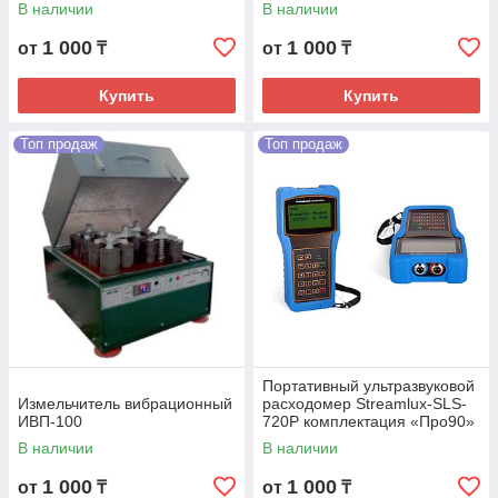
В наличии
В наличии
1 000
1 000
от
₸
от
₸
Купить
Купить
Топ продаж
Топ продаж
Портативный ультразвуковой
Измельчитель вибрационный
расходомер Streamlux-SLS-
ИВП-100
720P комплектация «Про90»
В наличии
В наличии
1 000
1 000
от
₸
от
₸