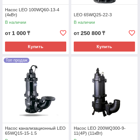
Насос LEO 100WQ60-13-4
(4кВт)
LEO 65WQ25-22-3
В наличии
В наличии
1 000
250 800
от
₸
от
₸
Купить
Купить
Топ продаж
Насос канализационный LEO
Насос LEO 200WQ300-9-
65WQ15-15-1.5
11(4Р) (11кВт)