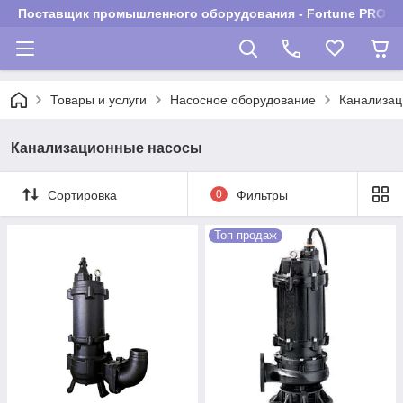
Поставщик промышленного оборудования - Fortune PROM
Товары и услуги
Насосное оборудование
Канализац
Канализационные насосы
Сортировка
0
Фильтры
Топ продаж