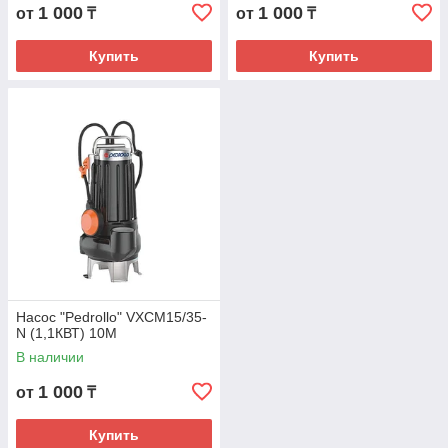
1 000
1 000
от
₸
от
₸
Купить
Купить
Насос "Pedrollo" VXCM15/35-
N (1,1КВТ) 10М
В наличии
1 000
от
₸
Купить