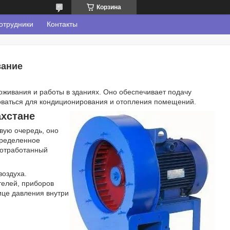
Корзина
отрудники
Контакты
вание
живания и работы в зданиях. Оно обеспечивает подачу
ьзоваться для кондиционирования и отопления помещений.
ахстане
вую очередь, оно
пределенное
 отработанный
воздуха.
телей, приборов
ице давления внутри