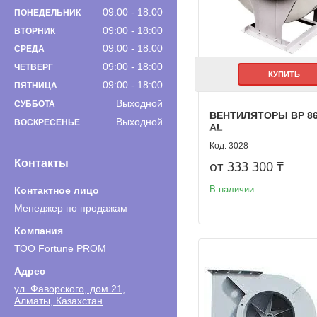
09:00
18:00
ПОНЕДЕЛЬНИК
09:00
18:00
ВТОРНИК
09:00
18:00
СРЕДА
09:00
18:00
ЧЕТВЕРГ
КУПИТЬ
09:00
18:00
ПЯТНИЦА
Выходной
СУББОТА
ВЕНТИЛЯТОРЫ ВР 86-7
Выходной
ВОСКРЕСЕНЬЕ
AL
3028
Контакты
от 333 300 ₸
В наличии
Менеджер по продажам
ТОО Fortune PROM
ул. Фаворского, дом 21,
Алматы, Казахстан