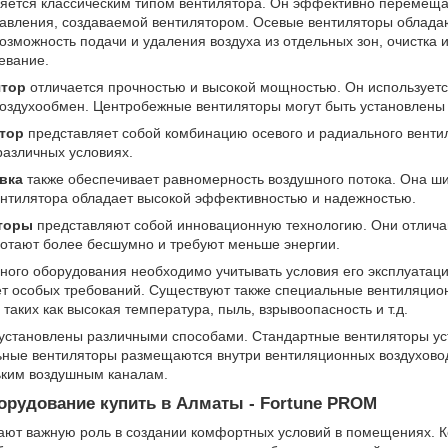
яется классическим типом вентилятора. Он эффективно перемещ
 давления, создаваемой вентилятором. Осевые вентиляторы облад
возможность подачи и удаления воздуха из отдельных зон, очистка 
ревание.
ятор
отличается прочностью и высокой мощностью. Он используется
оздухообмен. Центробежные вентиляторы могут быть установлены к
ятор
представляет собой комбинацию осевого и радиального венти
различных условиях.
вка
также обеспечивает равномерность воздушного потока. Она ш
ентилятора обладает высокой эффективностью и надежностью.
торы
представляют собой инновационную технологию. Они отличаю
ботают более бесшумно и требуют меньше энергии.
ного оборудования необходимо учитывать условия его эксплуатац
ет особых требований. Существуют также специальные вентиляцио
таких как высокая температура, пыль, взрывоопасность и т.д.
 установлены различными способами. Стандартные вентиляторы у
льные вентиляторы размещаются внутри вентиляционных воздухов
ьким воздушным каналам.
орудование купить в Алматы - Fortune PROM
ают важную роль в создании комфортных условий в помещениях. 