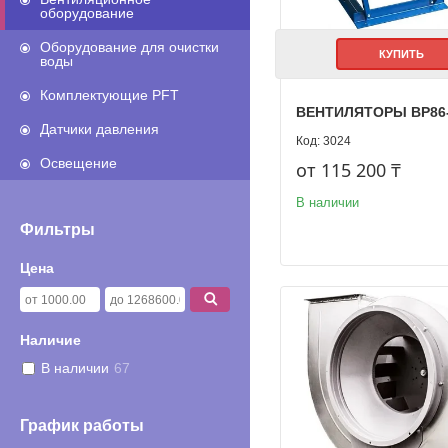
оборудование
Оборудование для очистки
КУПИТЬ
воды
Комплектующие PFT
ВЕНТИЛЯТОРЫ ВР86
Датчики давления
3024
Освещение
от 115 200 ₸
В наличии
Фильтры
Цена
Наличие
В наличии
67
График работы