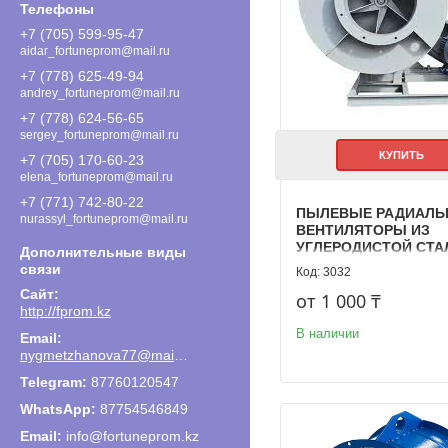
+7 (705) 599-95-47
aidar_fortuneprom@mail.ru
+7 (778) 625-49-94
andrey_fortuneprom@mail.ru
+7 (778) 624-56-65
sergey_fortuneprom@mail.ru
КУПИТЬ
+7 (705) 170-60-23
elena_fortuneprom@mail.ru
+7 (771) 742-80-22
ПЫЛЕВЫЕ РАДИАЛЬ
nurassyl_fortuneprom@mail.ru
ВЕНТИЛЯТОРЫ ИЗ
УГЛЕРОДИСТОЙ СТА
ВЕНТИЛЯТОРЫ ВРП 1
3032
от 1 000 ₸
http://fprom.kz
В наличии
nygmetzhanova77@mail.ru
87760120547
87754546849
Email
info@fortuneprom.kz