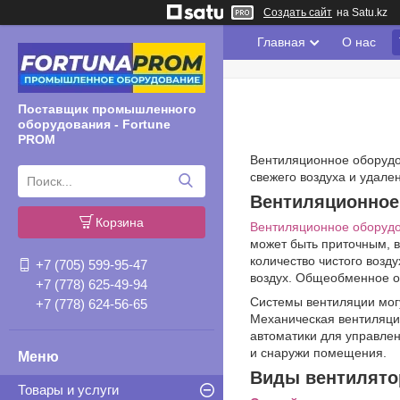
Создать сайт
на Satu.kz
Главная
О нас
Поставщик промышленного
оборудования - Fortune
PROM
Вентиляционное оборудо
свежего воздуха и удале
Вентиляционное
Корзина
Вентиляционное оборуд
может быть приточным, 
количество чистого возд
+7 (705) 599-95-47
воздух. Общеобменное о
+7 (778) 625-49-94
Системы вентиляции мог
+7 (778) 624-56-65
Механическая вентиляция
автоматики для управлен
и снаружи помещения.
Виды вентилято
Товары и услуги