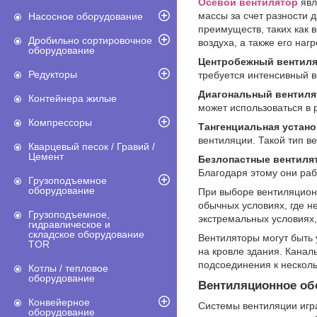
Осевой вентилятор
явл
массы за счет разности
Насосное оборудование
преимуществ, таких как 
Дробильно сортировочное
воздуха, а также его наг
оборудование
Центробежный вентил
Редукторы
требуется интенсивный в
Диагональный вентил
Контейнера жилые
может использоваться в 
Компрессоры
Тангенциальная устано
вентиляции. Такой тип в
Кварцевый песок / Гравий /
Цемент
Безлопастные вентиля
Благодаря этому они ра
Грузоподъемное
оборудование
При выборе вентиляцион
обычных условиях, где н
Грузоподъемное,
экстремальных условиях, 
гидравлическое и
складское оборудование
Вентиляторы могут быть
TOR
на кровле здания. Кана
подсоединения к нескол
Котлы / тепловое
оборудование
Вентиляционное об
Конвейерное
Системы вентиляции игр
оборудование