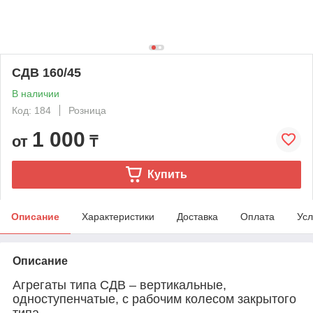
СДВ 160/45
В наличии
Код: 184
Розница
1 000
от
₸
Купить
Описание
Характеристики
Доставка
Оплата
Усл
Описание
Агрегаты типа СДВ – вертикальные,
одноступенчатые, с рабочим колесом закрытого
типа.