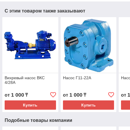
С этим товаром также заказывают
Вихревый насос ВКС
Насос Г11-22А
Насо
4/28А
1 000
1 000
от
₸
от
₸
от
Купить
Купить
Подобные товары компании