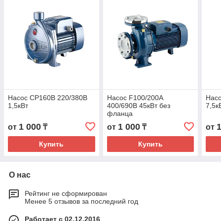
Насос CP160B 220/380В
Насос F100/200A
Насо
1,5кВт
400/690В 45кВт без
7,5к
фланца
1 000
1 000
от
₸
от
₸
от
Купить
Купить
О нас
Рейтинг не сформирован
Менее 5 отзывов за последний год
Работает с 02.12.2016