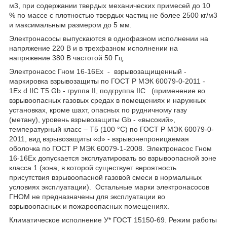
м3, при содержании твердых механических примесей до 10
% по массе с плотностью твердых частиц не более 2500 кг/м3
и максимальным размером до 5 мм.
Электронасосы выпускаются в однофазном исполнении на
напряжение 220 В и в трехфазном исполнении на
напряжение 380 В частотой 50 Гц.
Электронасос Гном 16-16Ex - взрывозащищенный -
маркировка взрывозащиты по ГОСТ Р МЭК 60079-0-2011 -
1Ех d IIС Т5 Gb - группа II, подгруппа IIC (применение во
взрывоопасных газовых средах в помещениях и наружных
установках, кроме шахт, опасных по рудничному газу
(метану), уровень взрывозащиты Gb - «высокий»,
температурный класс – Т5 (100 °С) по ГОСТ Р МЭК 60079-0-
2011, вид взрывозащиты «d» - взрывонепроницаемая
оболочка по ГОСТ Р МЭК 60079-1-2008. Электронасос Гном
16-16Ex допускается эксплуатировать во взрывоопасной зоне
класса 1 (зона, в которой существует вероятность
присутствия взрывоопасной газовой смеси в нормальных
условиях эксплуатации). Остальные марки электронасосов
ГНОМ не предназначены для эксплуатации во
взрывоопасных и пожароопасных помещениях.
Климатическое исполнение У* ГОСТ 15150-69. Режим работы