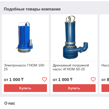
Подобные товары компании
Электронасос ГНОМ 100-
Дренажный погружной
Нас
25
насос 4ГНОМ 50-25
1 000
1 000
от
₸
от
₸
от
Купить
Купить
О нас