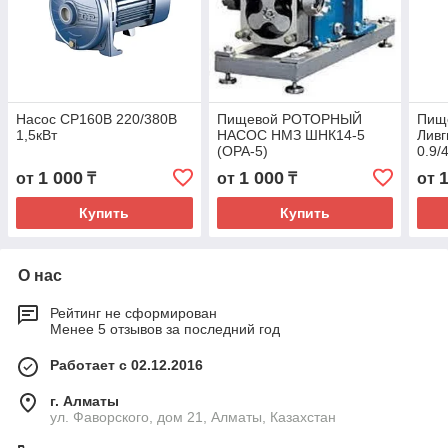
Насос CP160B 220/380В
Пищевой РОТОРНЫЙ
Пищ
1,5кВт
НАСОС НМЗ ШНК14-5
Лив
(ОРА-5)
0.9/
1 000
1 000
от
₸
от
₸
от
Купить
Купить
О нас
Рейтинг не сформирован
Менее 5 отзывов за последний год
Работает с 02.12.2016
г. Алматы
ул. Фаворского, дом 21, Алматы, Казахстан