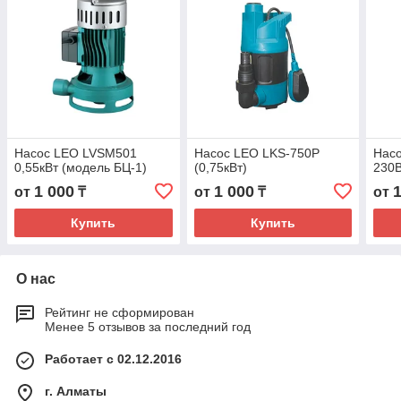
Насос LEO LVSM501
Насос LEO LKS-750P
Нас
0,55кВт (модель БЦ-1)
(0,75кВт)
230В
1 000
1 000
от
₸
от
₸
от
Купить
Купить
О нас
Рейтинг не сформирован
Менее 5 отзывов за последний год
Работает с 02.12.2016
г. Алматы