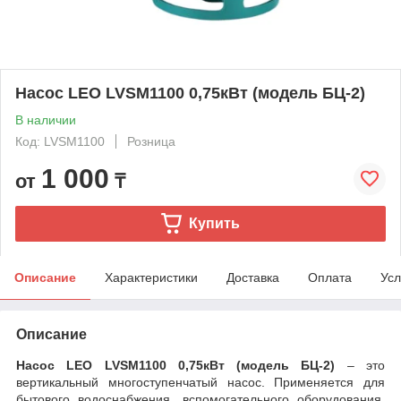
Насос LEO LVSM1100 0,75кВт (модель БЦ-2)
В наличии
Код: LVSM1100
Розница
1 000
от
₸
Купить
Описание
Характеристики
Доставка
Оплата
Усл
Описание
Насос LEO LVSM1100 0,75кВт (модель БЦ-2)
– это
вертикальный многоступенчатый насос. Применяется для
бытового водоснабжения, вспомогательного оборудования,