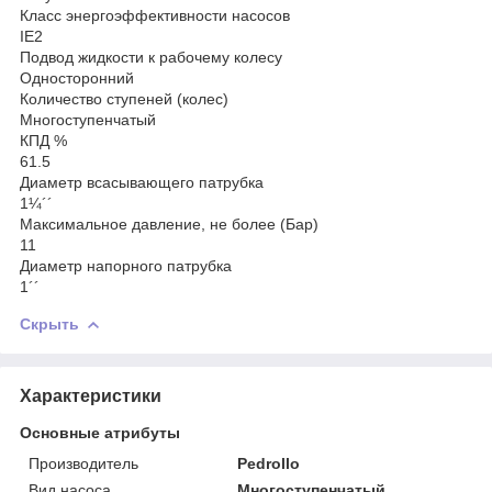
Класс энергоэффективности насосов
IE2
Подвод жидкости к рабочему колесу
Односторонний
Количество ступеней (колес)
Многоступенчатый
КПД %
61.5
Диаметр всасывающего патрубка
1¼´´
Максимальное давление, не более (Бар)
11
Диаметр напорного патрубка
1´´
Скрыть
Характеристики
Основные атрибуты
Производитель
Pedrollo
Вид насоса
Многоступенчатый