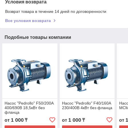
Условия возврата
Возврат товара в течение 14 дней по договоренности
Все условия возврата
Подобные товары компании
Насос "Pedrollo" F50/200A
Насос "Pedrollo" F40/160A
Насо
400/690В 18,5кВт без
230/400В 4кВт без фланца
MCM2
фланца
1 000
1 000
от
₸
от
₸
от