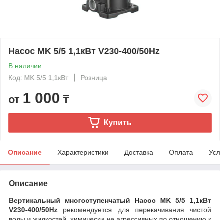
Насос MK 5/5 1,1кВт V230-400/50Hz
В наличии
Код: MK 5/5 1,1кВт
Розница
1 000
от
₸
Купить
Описание
Характеристики
Доставка
Оплата
Усл
Описание
Вертикальный многоступенчатый Насос MK 5/5 1,1кВт
V230-400/50Hz
рекомендуется для перекачивания чистой
воды и жидкостей, химически не агрессивных по отношению к