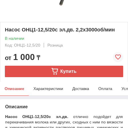
Насос ОНЦ1-12,5/20с эл.дв. 2,2х3000об/мин
В наличии
Код: ОНЦ1-12,5/20
Розница
1 000
от
₸
Купить
Описание
Характеристики
Доставка
Оплата
Усл
Описание
Насос ОНЦ1-12,5/20с эл.дв.
отлично подойдет для
перекачивания молока или других, сходных с ним по вязкости
и химической активности растворов пищевых, химических и