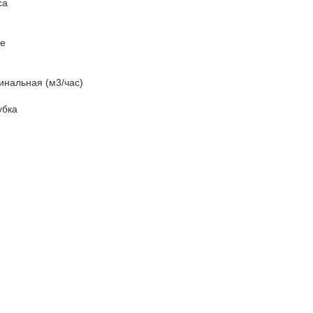
са
ие
инальная (м3/час)
убка