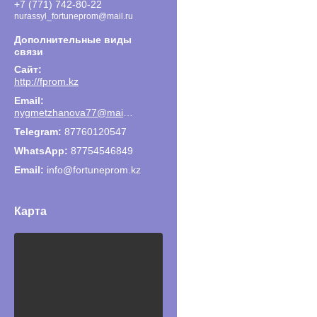
+7 (771) 742-80-22
nurassyl_fortuneprom@mail.ru
http://fprom.kz
nygmetzhanova77@mail.ru
87760120547
87754546849
Email
info@fortuneprom.kz
Карта