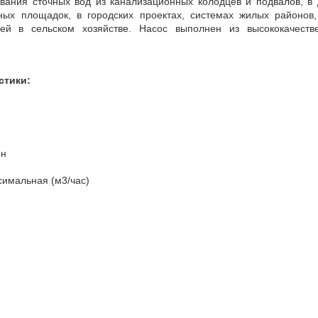
ивания сточных вод из канализационных колодцев и подвалов, в
ьных площадок, в городских проектах, системах жилых районов
ей в сельском хозяйстве. Насос выполнен из высококачеств
стики:
ин
симальная (м3/час)