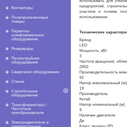
использовать для откач
предприятий, строител
Контакторы
участков и полива пол
использовании.
Полипропиленовые
товары
Паркетно-
Технические характери
шлифововальное
оборудование
Бренд
LEO
Резервуары
Мощность, кВт
3
Пескоструйное
Частота вращения, об/м
оборудование
2850
Сварочное оборудование
Производительность мак
92
Станки
Напор максимальный (м)
19
Строительное
Производитель
оборудование
Китай
Напор номинальный (м)
Трансформаторы /
Частотные
9
преобразователи
Наличие двигателя
Да
Электродвигатели и
Класс защиты (IP)
электростанции