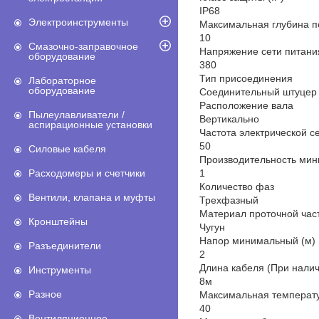
IP68
Электроинструменты
Максимальная глубина п
10
Смазочно-заправочное
Напряжение сети питания
оборудование
380
Тип присоединения
Лабораторное
оборудование
Соединительный штуцер 
Расположение вала
Пылеулавливатели /
Вертикально
аспирационные установки
Частота электрической се
50
Силовые кабеля
Производительность мин
1
Расходомеры и счетчики
Количество фаз
Вентили, клапана и муфты
Трехфазный
Материал проточной час
Кронштейны
Чугун
Напор минимальный (м)
Разъединители
2
Длина кабеля (При налич
Инструменты
8м
Разное
Максимальная температу
40
Вентиляционное