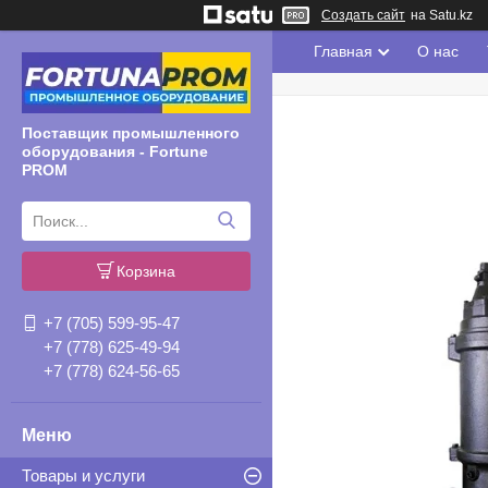
Создать сайт
на Satu.kz
Главная
О нас
Поставщик промышленного
оборудования - Fortune
PROM
Корзина
+7 (705) 599-95-47
+7 (778) 625-49-94
+7 (778) 624-56-65
Товары и услуги