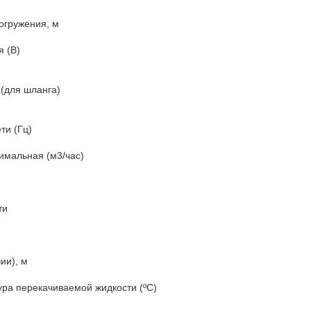
огружения, м
 (В)
(для шланга)
ти (Гц)
имальная (м3/час)
ти
ии), м
ра перекачиваемой жидкости (ºС)