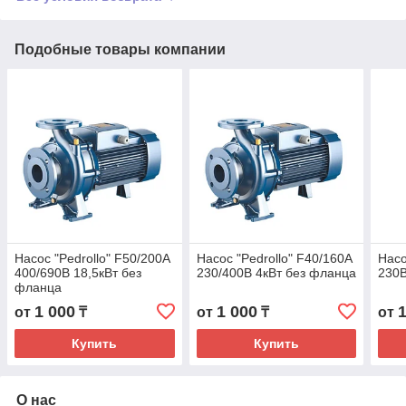
Подобные товары компании
Насос "Pedrollo" F50/200A
Насос "Pedrollo" F40/160A
Насо
400/690В 18,5кВт без
230/400В 4кВт без фланца
230В
фланца
1 000
1 000
от
₸
от
₸
от
Купить
Купить
О нас