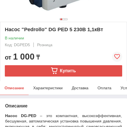
Насос "Pedrollo" DG PED 5 230В 1,1кВт
В наличии
Код: DGPED5
Розница
1 000
от
₸
Купить
Описание
Характеристики
Доставка
Оплата
Усл
Описание
Насос DG-PED
– это компактная, высокоэффективная,
бесшумная, автоматическая установка повышения давления,
включающая в себя: многоступенчатый самовсасывающий