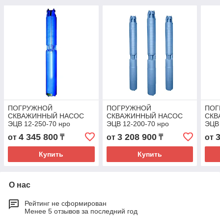
ПОГРУЖНОЙ
ПОГРУЖНОЙ
ПОГ
СКВАЖИННЫЙ НАСОС
СКВАЖИННЫЙ НАСОС
СКВ
ЭЦВ 12-250-70 нро
ЭЦВ 12-200-70 нро
ЭЦВ 
4 345 800
3 208 900
от
₸
от
₸
от
Купить
Купить
О нас
Рейтинг не сформирован
Менее 5 отзывов за последний год