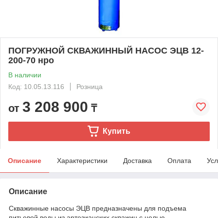
ПОГРУЖНОЙ СКВАЖИННЫЙ НАСОС ЭЦВ 12-
200-70 нро
В наличии
Код: 10.05.13.116
Розница
3 208 900
от
₸
Купить
Описание
Характеристики
Доставка
Оплата
Усл
Описание
Скважинные насосы ЭЦВ предназначены для подъема
питьевой воды из артезианских скважин с целью