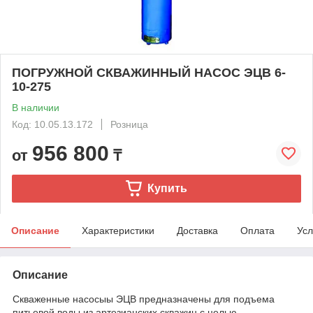
ПОГРУЖНОЙ СКВАЖИННЫЙ НАСОС ЭЦВ 6-
10-275
В наличии
Код: 10.05.13.172
Розница
956 800
от
₸
Купить
Описание
Характеристики
Доставка
Оплата
Усл
Описание
Скваженные насосыы ЭЦВ предназначены для подъема
питьевой воды из артезианских скважин с целью