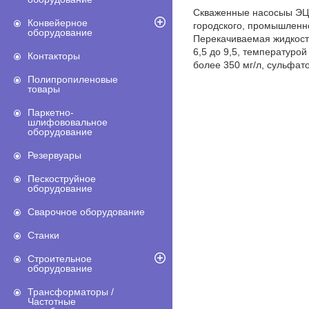
Скваженные насосыы ЭЦВ
Конвейерное
городского, промышленно
оборудование
Перекачиваемая жидкость
6,5 до 9,5, температуро
Контакторы
более 350 мг/л, сульфато
Полипропиленовые
товары
Паркетно-
шлифововальное
оборудование
Резервуары
Пескоструйное
оборудование
Сварочное оборудование
Станки
Строительное
оборудование
Трансформаторы /
Частотные