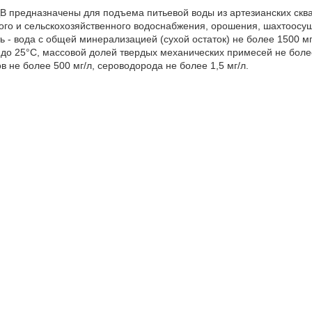
 предназначены для подъема питьевой воды из артезианских скв
го и сельскохозяйственного водоснабжения, орошения, шахтоосуш
 - вода с общей минерализацией (сухой остаток) не более 1500 мг
й до 25°С, массовой долей твердых механических примесей не бол
в не более 500 мг/л, сероводорода не более 1,5 мг/л.