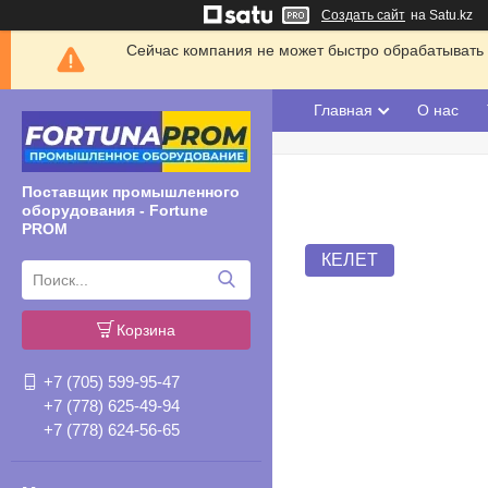
Создать сайт
на Satu.kz
Сейчас компания не может быстро обрабатывать 
Главная
О нас
Поставщик промышленного
оборудования - Fortune
PROM
КЕЛЕТ
Корзина
+7 (705) 599-95-47
+7 (778) 625-49-94
+7 (778) 624-56-65