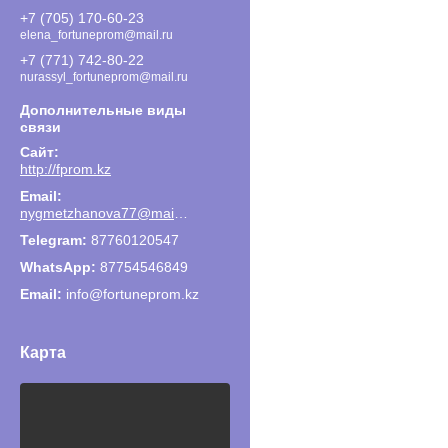
+7 (705) 170-60-23
elena_fortuneprom@mail.ru
+7 (771) 742-80-22
nurassyl_fortuneprom@mail.ru
http://fprom.kz
nygmetzhanova77@mail.ru
87760120547
87754546849
Email
info@fortuneprom.kz
Карта