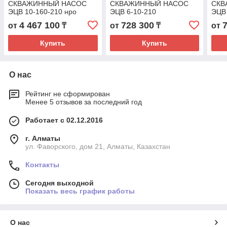
СКВАЖИННЫЙ НАСОС
СКВАЖИННЫЙ НАСОС
СКВ
ЭЦВ 10-160-210 нро
ЭЦВ 6-10-210
ЭЦВ 
4 467 100
728 300
от
₸
от
₸
от
Купить
Купить
О нас
Рейтинг не сформирован
Менее 5 отзывов за последний год
Работает с 02.12.2016
г. Алматы
ул. Фаворского, дом 21, Алматы, Казахстан
Контакты
Сегодня выходной
Показать весь график работы
О нас