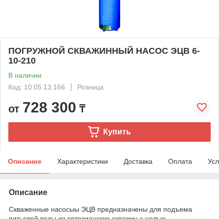
ПОГРУЖНОЙ СКВАЖИННЫЙ НАСОС ЭЦВ 6-
10-210
В наличии
Код: 10.05.13.166
Розница
728 300
от
₸
Купить
Описание
Характеристики
Доставка
Оплата
Усл
Описание
Скваженные насосыы ЭЦВ предназначены для подъема
питьевой воды из артезианских скважин с целью