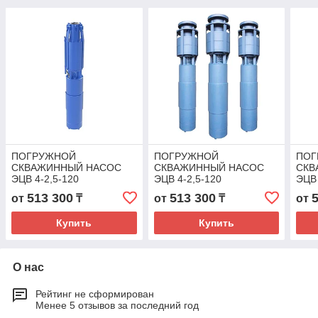
ПОГРУЖНОЙ
ПОГРУЖНОЙ
ПОГ
СКВАЖИННЫЙ НАСОС
СКВАЖИННЫЙ НАСОС
СКВ
ЭЦВ 4-2,5-120
ЭЦВ 4-2,5-120
ЭЦВ 
513 300
513 300
от
₸
от
₸
от
Купить
Купить
О нас
Рейтинг не сформирован
Менее 5 отзывов за последний год