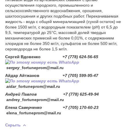
осуществления городского, промышленного и
сельскохозяйственного водоснабжения, орошения,
шахтоосушения и других подобных работ. Перекачиваемая
жидкость - вода с общей минерализацией (сухой остаток) не
более 1500 мг/л, с водородным показателем (рН) от 6,5 до
9,5, температурой до 25°С, массовой долей твердых
механических примесей не более 0,01%, с содержанием
хлоридов не более 350 мг/л, сульфатов не более 500 мг/л,
сероводорода не более 1,5 мг/л.
Сергей Вдовенко
+7 (778) 624-56-65
sergey
_fortuneprom@mail.ru
Айдар Айтжанов
+7 (705) 599-95-47
aidar
_fortuneprom@mail.ru
Андрей Павлов +7 (778) 625-49-94
andrey_fortuneprom@mail.ru
Елена Саверченко +7 (705) 170-60-23
elena_fortuneprom@mail.ru
Скрыть