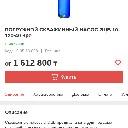
ПОГРУЖНОЙ СКВАЖИННЫЙ НАСОС ЭЦВ 10-
120-40 нро
В наличии
Код: 10.05.13.098
Розница
1 612 800
от
₸
Купить
Описание
Характеристики
Доставка
Оплата
Усл
Описание
Скваженные насосыы ЭЦВ предназначены для подъема
питьевой воды из артезианских скважин с целью