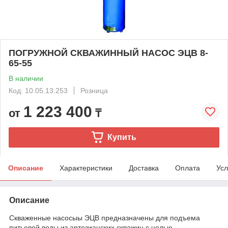
ПОГРУЖНОЙ СКВАЖИННЫЙ НАСОС ЭЦВ 8-
65-55
В наличии
Код: 10.05.13.253
Розница
1 223 400
от
₸
Купить
Описание
Характеристики
Доставка
Оплата
Усл
Описание
Скваженные насосыы ЭЦВ предназначены для подъема
питьевой воды из артезианских скважин с целью