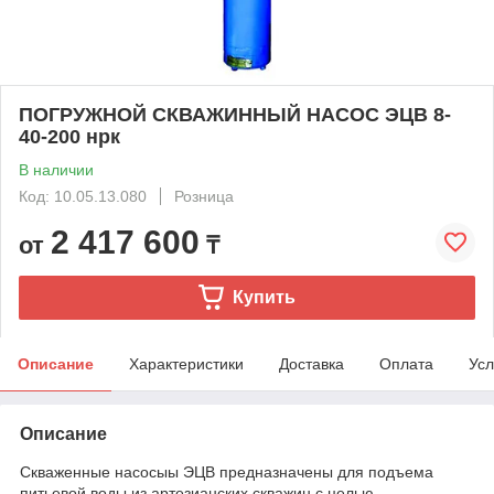
ПОГРУЖНОЙ СКВАЖИННЫЙ НАСОС ЭЦВ 8-
40-200 нрк
В наличии
Код: 10.05.13.080
Розница
2 417 600
от
₸
Купить
Описание
Характеристики
Доставка
Оплата
Усл
Описание
Скваженные насосыы ЭЦВ предназначены для подъема
питьевой воды из артезианских скважин с целью