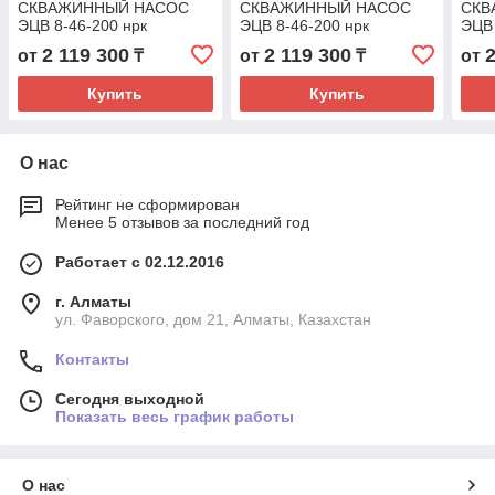
СКВАЖИННЫЙ НАСОС
СКВАЖИННЫЙ НАСОС
СКВ
ЭЦВ 8-46-200 нрк
ЭЦВ 8-46-200 нрк
ЭЦВ 
2 119 300
2 119 300
от
₸
от
₸
от
Купить
Купить
О нас
Рейтинг не сформирован
Менее 5 отзывов за последний год
Работает с 02.12.2016
г. Алматы
ул. Фаворского, дом 21, Алматы, Казахстан
Контакты
Сегодня выходной
Показать весь график работы
О нас