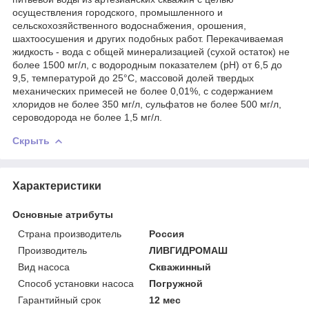
осуществления городского, промышленного и
сельскохозяйственного водоснабжения, орошения,
шахтоосушения и других подобных работ. Перекачиваемая
жидкость - вода с общей минерализацией (сухой остаток) не
более 1500 мг/л, с водородным показателем (рН) от 6,5 до
9,5, температурой до 25°С, массовой долей твердых
механических примесей не более 0,01%, с содержанием
хлоридов не более 350 мг/л, сульфатов не более 500 мг/л,
сероводорода не более 1,5 мг/л.
Скрыть
Характеристики
Основные атрибуты
Страна производитель
Россия
Производитель
ЛИВГИДРОМАШ
Вид насоса
Скважинный
Способ установки насоса
Погружной
Гарантийный срок
12 мес