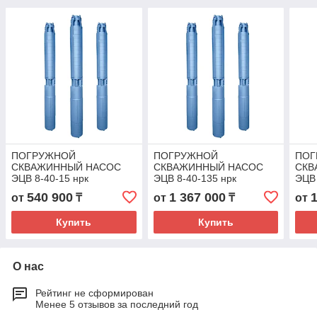
ПОГРУЖНОЙ
ПОГРУЖНОЙ
ПОГ
СКВАЖИННЫЙ НАСОС
СКВАЖИННЫЙ НАСОС
СКВ
ЭЦВ 8-40-15 нрк
ЭЦВ 8-40-135 нрк
ЭЦВ 
540 900
1 367 000
от
₸
от
₸
от
Купить
Купить
О нас
Рейтинг не сформирован
Менее 5 отзывов за последний год