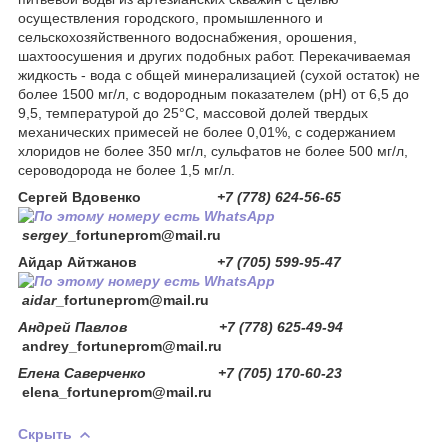
осуществления городского, промышленного и
сельскохозяйственного водоснабжения, орошения,
шахтоосушения и других подобных работ. Перекачиваемая
жидкость - вода с общей минерализацией (сухой остаток) не
более 1500 мг/л, с водородным показателем (рН) от 6,5 до
9,5, температурой до 25°С, массовой долей твердых
механических примесей не более 0,01%, с содержанием
хлоридов не более 350 мг/л, сульфатов не более 500 мг/л,
сероводорода не более 1,5 мг/л.
Сергей Вдовенко
+7 (778) 624-56-65
sergey
_fortuneprom@mail.ru
Айдар Айтжанов
+7 (705) 599-95-47
aidar
_fortuneprom@mail.ru
Андрей Павлов +7 (778) 625-49-94
andrey_fortuneprom@mail.ru
Елена Саверченко +7 (705) 170-60-23
elena_fortuneprom@mail.ru
Скрыть