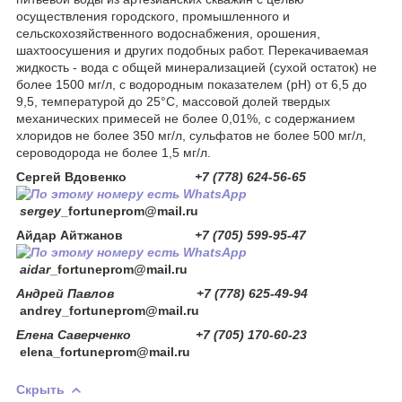
осуществления городского, промышленного и
сельскохозяйственного водоснабжения, орошения,
шахтоосушения и других подобных работ. Перекачиваемая
жидкость - вода с общей минерализацией (сухой остаток) не
более 1500 мг/л, с водородным показателем (рН) от 6,5 до
9,5, температурой до 25°С, массовой долей твердых
механических примесей не более 0,01%, с содержанием
хлоридов не более 350 мг/л, сульфатов не более 500 мг/л,
сероводорода не более 1,5 мг/л.
Сергей Вдовенко
+7 (778) 624-56-65
sergey
_fortuneprom@mail.ru
Айдар Айтжанов
+7 (705) 599-95-47
aidar
_fortuneprom@mail.ru
Андрей Павлов +7 (778) 625-49-94
andrey_fortuneprom@mail.ru
Елена Саверченко +7 (705) 170-60-23
elena_fortuneprom@mail.ru
Скрыть