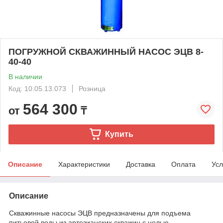
ПОГРУЖНОЙ СКВАЖИННЫЙ НАСОС ЭЦВ 8-
40-40
В наличии
Код: 10.05.13.073
Розница
564 300
от
₸
Купить
Описание
Характеристики
Доставка
Оплата
Усл
Описание
Скважинные насосы ЭЦВ предназначены для подъема
питьевой воды из артезианских скважин с целью