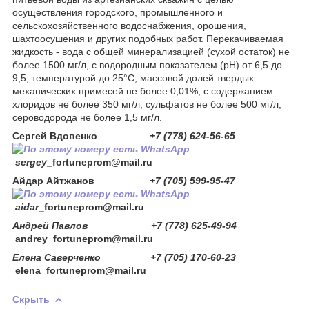
осуществления городского, промышленного и
сельскохозяйственного водоснабжения, орошения,
шахтоосушения и других подобных работ. Перекачиваемая
жидкость - вода с общей минерализацией (сухой остаток) не
более 1500 мг/л, с водородным показателем (рН) от 6,5 до
9,5, температурой до 25°С, массовой долей твердых
механических примесей не более 0,01%, с содержанием
хлоридов не более 350 мг/л, сульфатов не более 500 мг/л,
сероводорода не более 1,5 мг/л.
Сергей Вдовенко
+7 (778) 624-56-65
sergey
_fortuneprom@mail.ru
Айдар Айтжанов
+7 (705) 599-95-47
aidar
_fortuneprom@mail.ru
Андрей Павлов +7 (778) 625-49-94
andrey_fortuneprom@mail.ru
Елена Саверченко +7 (705) 170-60-23
elena_fortuneprom@mail.ru
Скрыть