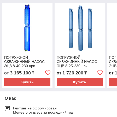
ПОГРУЖНОЙ
ПОГРУЖНОЙ
ПОГ
СКВАЖИННЫЙ НАСОС
СКВАЖИННЫЙ НАСОС
СКВ
ЭЦВ 8-40-230 нрк
ЭЦВ 8-25-230 нрк
ЭЦВ 
3 165 100
1 726 200
от
₸
от
₸
от
Купить
Купить
О нас
Рейтинг не сформирован
Менее 5 отзывов за последний год