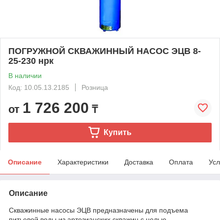
ПОГРУЖНОЙ СКВАЖИННЫЙ НАСОС ЭЦВ 8-
25-230 нрк
В наличии
Код: 10.05.13.2185
Розница
1 726 200
от
₸
Купить
Описание
Характеристики
Доставка
Оплата
Усл
Описание
Скважинные насосы ЭЦВ предназначены для подъема
питьевой воды из артезианских скважин с целью