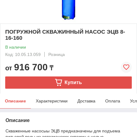
ПОГРУЖНОЙ СКВАЖИННЫЙ НАСОС ЭЦВ 8-
16-160
В наличии
Код: 10.05.13.059
Розница
916 700
от
₸
Купить
Описание
Характеристики
Доставка
Оплата
Усл
Описание
Скваженные насосыы ЭЦВ предназначены для подъема
питьевой воды из артезианских скважин с целью