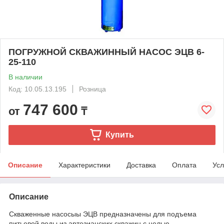
ПОГРУЖНОЙ СКВАЖИННЫЙ НАСОС ЭЦВ 6-
25-110
В наличии
Код: 10.05.13.195
Розница
747 600
от
₸
Купить
Описание
Характеристики
Доставка
Оплата
Усл
Описание
Скваженные насосыы ЭЦВ предназначены для подъема
питьевой воды из артезианских скважин с целью