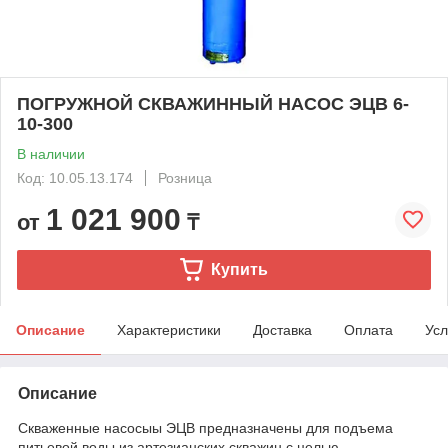
ПОГРУЖНОЙ СКВАЖИННЫЙ НАСОС ЭЦВ 6-
10-300
В наличии
Код: 10.05.13.174
Розница
1 021 900
от
₸
Купить
Описание
Характеристики
Доставка
Оплата
Усл
Описание
Скваженные насосыы ЭЦВ предназначены для подъема
питьевой воды из артезианских скважин с целью