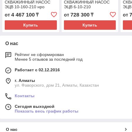
СКВАЖИННЫЙ НАСОС
СКВАЖИННЫЙ НАСОС
СКВ
ЭЦВ 10-160-210 нро
ЭЦВ 6-10-210
ЭЦВ 
4 467 100
728 300
от
₸
от
₸
от
Купить
Купить
О нас
Рейтинг не сформирован
Менее 5 отзывов за последний год
Работает с 02.12.2016
г. Алматы
ул. Фаворского, дом 21, Алматы, Казахстан
Контакты
Сегодня выходной
Показать весь график работы
О нас