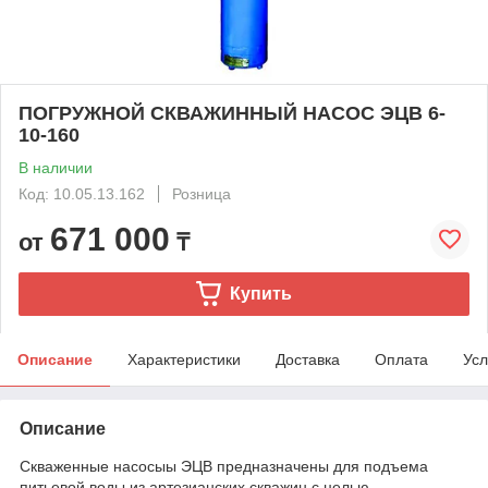
ПОГРУЖНОЙ СКВАЖИННЫЙ НАСОС ЭЦВ 6-
10-160
В наличии
Код: 10.05.13.162
Розница
671 000
от
₸
Купить
Описание
Характеристики
Доставка
Оплата
Усл
Описание
Скваженные насосыы ЭЦВ предназначены для подъема
питьевой воды из артезианских скважин с целью