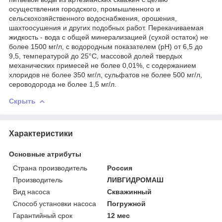
осуществления городского, промышленного и
сельскохозяйственного водоснабжения, орошения,
шахтоосушения и других подобных работ. Перекачиваемая
жидкость - вода с общей минерализацией (сухой остаток) не
более 1500 мг/л, с водородным показателем (рН) от 6,5 до
9,5, температурой до 25°С, массовой долей твердых
механических примесей не более 0,01%, с содержанием
хлоридов не более 350 мг/л, сульфатов не более 500 мг/л,
сероводорода не более 1,5 мг/л.
Скрыть
Характеристики
Основные атрибуты
Страна производитель
Россия
Производитель
ЛИВГИДРОМАШ
Вид насоса
Скважинный
Способ установки насоса
Погружной
Гарантийный срок
12 мес