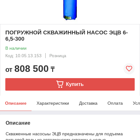
ПОГРУЖНОЙ СКВАЖИННЫЙ НАСОС ЭЦВ 6-
6,5-300
В наличии
Код: 10.05.13.153
Розница
808 500
от
₸
Купить
Описание
Характеристики
Доставка
Оплата
Усл
Описание
Скваженные насосыы ЭЦВ предназначены для подъема
питьевой воды из артезианских скважин с целью