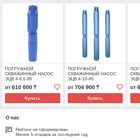
ПОГРУЖНОЙ
ПОГРУЖНОЙ
ПОГ
СКВАЖИННЫЙ НАСОС
СКВАЖИННЫЙ НАСОС
СКВ
ЭЦВ 4-6,5-85
ЭЦВ 4-10-85
ЭЦВ 
610 600
704 900
от
₸
от
₸
от
Купить
Купить
О нас
Рейтинг не сформирован
Менее 5 отзывов за последний год