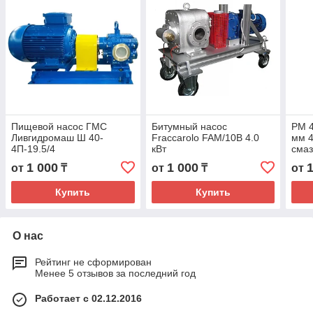
Пищевой насос ГМС
Битумный насос
PM 4
Ливгидромаш Ш 40-
Fraccarolo FAM/10B 4.0
мм 4
4П-19.5/4
кВт
смаз
1 000
1 000
1
от
₸
от
₸
от
Купить
Купить
О нас
Рейтинг не сформирован
Менее 5 отзывов за последний год
Работает с 02.12.2016