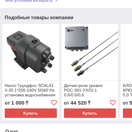
Все условия возврата
Подобные товары компании
Насос Грундфос SCALA1
Датчик-реле уровня
БЛО
3-35 1*200-240V 50|60 Hz
РОС-301-УХЛ3-1
КРЮ
установка водоснабжения
0,6/0,6/0,6
5,0 
1 000
44 520
от
₸
от
₸
от
Купить
Купить
О нас