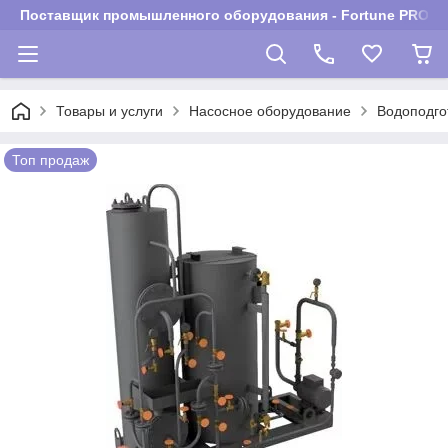
Поставщик промышленного оборудования - Fortune PROM
Товары и услуги
Насосное оборудование
Водоподго
Топ продаж