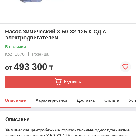
Насос химический Х 50-32-125 К-СД с
электродвигателем
В наличии
Код: 1676
Розница
493 300
от
₸
Купить
Описание
Характеристики
Доставка
Оплата
Усл
Описание
Химические центробежные горизонтальные одноступенчатые
консольные насосы Х 50-32-125 и агрегаты электронасосные