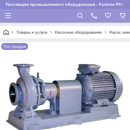
Поставщик промышленного оборудования - Fortune PROM
Товары и услуги
Насосное оборудование
Насос хим
Топ продаж