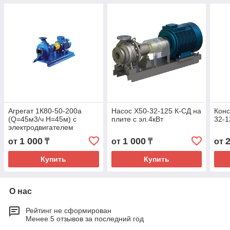
Агрегат 1К80-50-200а
Насос Х50-32-125 К-СД на
Конс
(Q=45м3/ч H=45м) с
плите с эл.4кВт
32-1
электродвигателем
АИР132М2 11кВт
1 000
1 000
от
₸
от
₸
от
Купить
Купить
О нас
Рейтинг не сформирован
Менее 5 отзывов за последний год