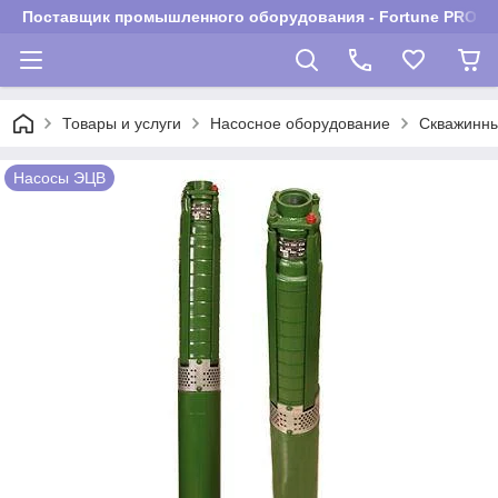
Поставщик промышленного оборудования - Fortune PROM
Товары и услуги
Насосное оборудование
Скважинны
Насосы ЭЦВ