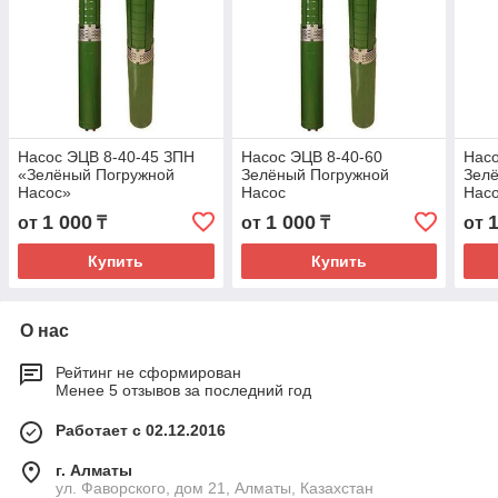
Насос ЭЦВ 8-40-45 ЗПН
Насос ЭЦВ 8-40-60
Насо
«Зелёный Погружной
Зелёный Погружной
Зел
Насос»
Насос
Нас
1 000
1 000
от
₸
от
₸
от
Купить
Купить
О нас
Рейтинг не сформирован
Менее 5 отзывов за последний год
Работает с 02.12.2016
г. Алматы
ул. Фаворского, дом 21, Алматы, Казахстан