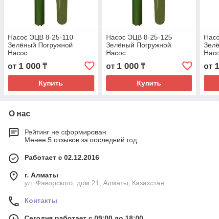
Насос ЭЦВ 8-25-110
Насос ЭЦВ 8-25-125
Насо
Зелёный Погружной
Зелёный Погружной
Зел
Насос
Насос
Нас
1 000
1 000
от
₸
от
₸
от
Купить
Купить
О нас
Рейтинг не сформирован
Менее 5 отзывов за последний год
Работает с 02.12.2016
г. Алматы
ул. Фаворского, дом 21, Алматы, Казахстан
Контакты
Сегодня работает с 09:00 до 18:00