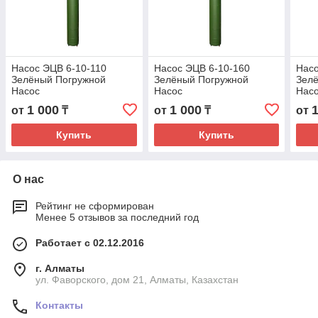
Насос ЭЦВ 6-10-110
Насос ЭЦВ 6-10-160
Насо
Зелёный Погружной
Зелёный Погружной
Зел
Насос
Насос
Нас
1 000
1 000
от
₸
от
₸
от
Купить
Купить
О нас
Рейтинг не сформирован
Менее 5 отзывов за последний год
Работает с 02.12.2016
г. Алматы
ул. Фаворского, дом 21, Алматы, Казахстан
Контакты