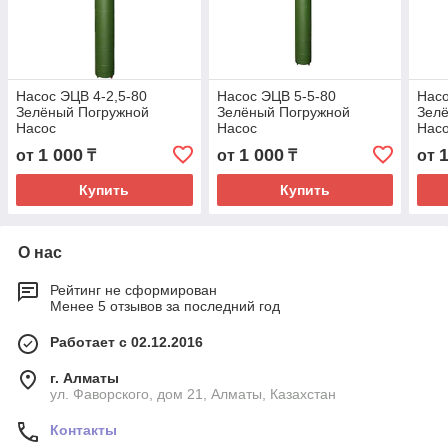
Насос ЭЦВ 4-2,5-80
Насос ЭЦВ 5-5-80
Насо
Зелёный Погружной
Зелёный Погружной
Зел
Насос
Насос
Нас
1 000
1 000
от
₸
от
₸
от
Купить
Купить
О нас
Рейтинг не сформирован
Менее 5 отзывов за последний год
Работает с 02.12.2016
г. Алматы
ул. Фаворского, дом 21, Алматы, Казахстан
Контакты