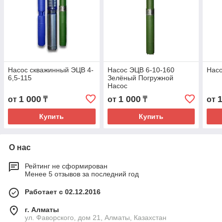
Насос скважинный ЭЦВ 4-
Насос ЭЦВ 6-10-160
Насо
6,5-115
Зелёный Погружной
Насос
1 000
1 000
от
₸
от
₸
от
Купить
Купить
О нас
Рейтинг не сформирован
Менее 5 отзывов за последний год
Работает с 02.12.2016
г. Алматы
ул. Фаворского, дом 21, Алматы, Казахстан