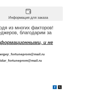
Информация для заказа
одя из многих факторов!
еджеров, благодарим за
нформационными, и не
rgey
_fortuneprom@mail.ru
dar
_fortuneprom@mail.ru