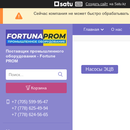
Создать сайт
на Satu.kz
Сейчас компания не может быстро обрабатывать 
Главная
О нас
Поставщик промышленного
оборудования - Fortune
PROM
Насосы ЭЦВ
Корзина
+7 (705) 599-95-47
+7 (778) 625-49-94
+7 (778) 624-56-65