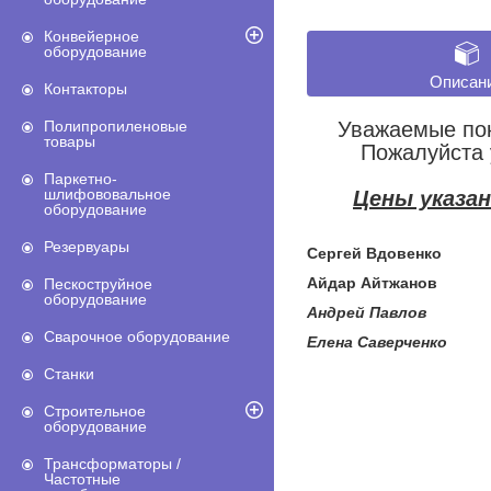
Конвейерное
оборудование
Описан
Контакторы
Уважаемые пок
Полипропиленовые
товары
Пожалуйста 
Паркетно-
шлифововальное
Цены указа
оборудование
Резервуары
Сергей Вдовенко
+7
Айдар Айтжанов
+7 (
Пескоструйное
оборудование
Андрей Павлов +7
Сварочное оборудование
Елена Саверченко +
Станки
Строительное
оборудование
Трансформаторы /
Частотные