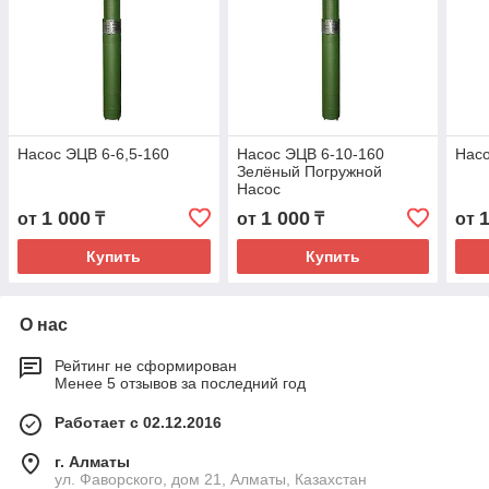
Насос ЭЦВ 6-6,5-160
Насос ЭЦВ 6-10-160
Насо
Зелёный Погружной
Насос
1 000
1 000
от
₸
от
₸
от
Купить
Купить
О нас
Рейтинг не сформирован
Менее 5 отзывов за последний год
Работает с 02.12.2016
г. Алматы
ул. Фаворского, дом 21, Алматы, Казахстан