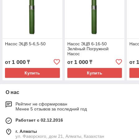
Насос ЭЦВ 5-6,5-50
Насос ЭЦВ 6-16-50
Насо
Зелёный Погружной
Насос
1 000
1 000
от
₸
от
₸
от
Купить
Купить
О нас
Рейтинг не сформирован
Менее 5 отзывов за последний год
Работает с 02.12.2016
г. Алматы
ул. Фаворского, дом 21, Алматы, Казахстан