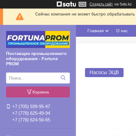
Создать сайт
на Satu.kz
Сейчас компания не может быстро обрабатывать 
Главная
О нас
Поставщик промышленного
оборудования - Fortune
PROM
Насосы ЭЦВ
Корзина
+7 (705) 599-95-47
+7 (778) 625-49-94
+7 (778) 624-56-65