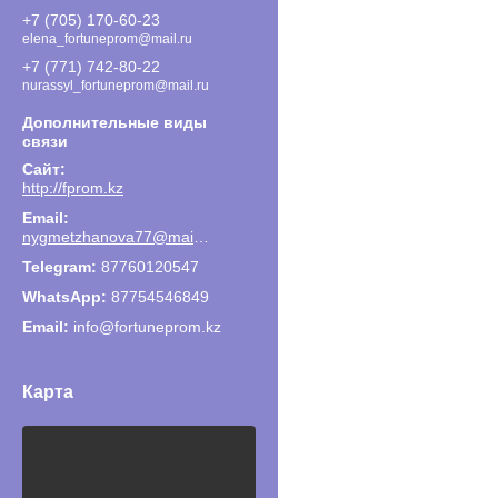
+7 (705) 170-60-23
elena_fortuneprom@mail.ru
+7 (771) 742-80-22
nurassyl_fortuneprom@mail.ru
http://fprom.kz
nygmetzhanova77@mail.ru
87760120547
87754546849
Email
info@fortuneprom.kz
Карта