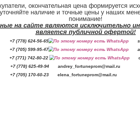
упатели, окончательная цена формируется исх
уточняйте наличие и точные цены у наших мен
понимание!
нные на сайте являются исключительно и
является публичной офертой!
 (778) 624-56-65
se
705) 599-95-47
ai
771) 742-80-22
 (778) 625-49-94
andrey_fortuneprom@mail.ru
7 (705) 170-60-23
elena_fortuneprom@mail.ru