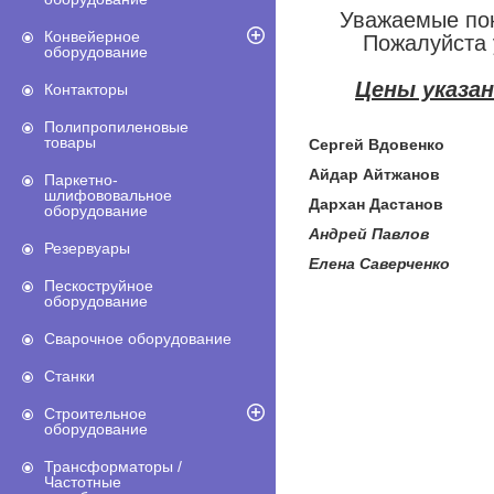
Уважаемые пок
Конвейерное
Пожалуйста 
оборудование
Цены указа
Контакторы
Полипропиленовые
товары
Сергей Вдовенко
+7
Айдар Айтжанов
+7 (
Паркетно-
шлифововальное
Дархан Дастанов
+7 (
оборудование
Андрей Павлов +7
Резервуары
Елена Саверченко +
Пескоструйное
оборудование
Сварочное оборудование
Станки
Строительное
оборудование
Трансформаторы /
Частотные