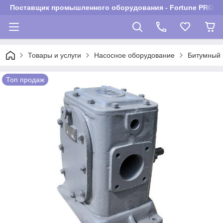
Поставщик промышленного оборудования - Fortune PROM
Товары и услуги
Насосное оборудование
Битумный 
Топ продаж