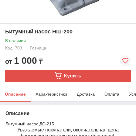
Битумный насос НШ-200
В наличии
Код: 703
Розница
1 000
от
₸
Купить
Описание
Характеристики
Доставка
Оплата
Усл
Описание
Битумный насос ДС-215
Уважаемые покупатели, окончательная цена
формируется исходя из многих факторов!