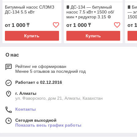
Битумный насос СЛЭМЗ
🛢️ ДС-134 — битумный
🛢️ 
ДС-134 5.5 кВт
насос 7.5 кВт • 1500 об/
— эл
мин • редуктор 3.15 ⚙️
1500
1 000
1 000
от
₸
от
₸
от
Купить
Купить
О нас
Рейтинг не сформирован
Менее 5 отзывов за последний год
Работает с 02.12.2016
г. Алматы
ул. Фаворского, дом 21, Алматы, Казахстан
Контакты
Сегодня выходной
Показать весь график работы