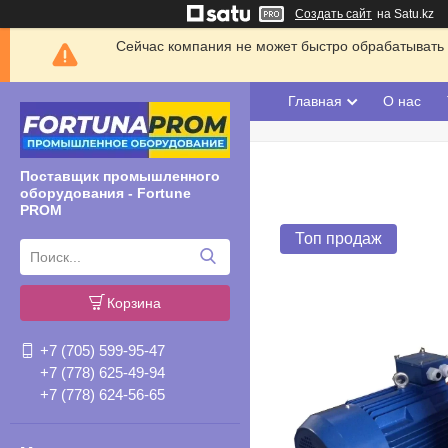
Создать сайт
на Satu.kz
Сейчас компания не может быстро обрабатывать 
Главная
О нас
Поставщик промышленного
оборудования - Fortune
PROM
Топ продаж
Корзина
+7 (705) 599-95-47
+7 (778) 625-49-94
+7 (778) 624-56-65