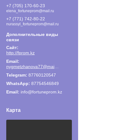
+7 (705) 170-60-23
elena_fortuneprom@mail.ru
+7 (771) 742-80-22
nurassyl_fortuneprom@mail.ru
http://fprom.kz
nygmetzhanova77@mail.ru
87760120547
87754546849
Email
info@fortuneprom.kz
Карта