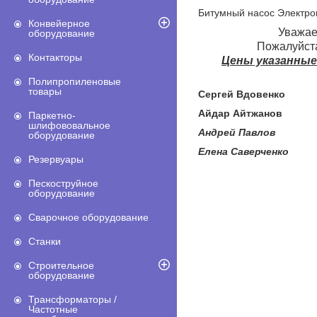
Битумный насос Электр
Конвейерное
Уважае
оборудование
Пожалуйста
Контакторы
Цены указанные
Полипропиленовые
товары
Сергей Вдовенко
+7
Айдар Айтжанов
+7 (
Паркетно-
шлифововальное
Андрей Павлов +7
оборудование
Елена Саверченко +
Резервуары
Пескоструйное
оборудование
Сварочное оборудование
Станки
Строительное
оборудование
Трансформаторы /
Частотные