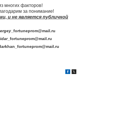
из многих факторов!
лагодарим за понимание!
, и не является публичной
rgey
_fortuneprom@mail.ru
dar
_fortuneprom@mail.ru
darkhan
_fortuneprom@mail.ru