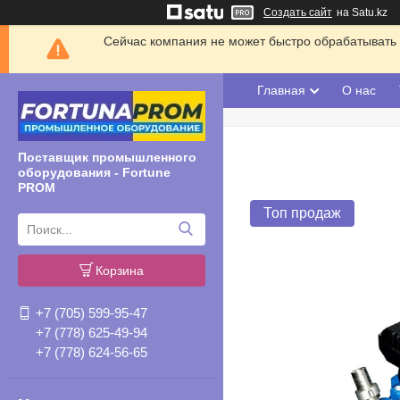
Создать сайт
на Satu.kz
Сейчас компания не может быстро обрабатывать 
Главная
О нас
Поставщик промышленного
оборудования - Fortune
PROM
Топ продаж
Корзина
+7 (705) 599-95-47
+7 (778) 625-49-94
+7 (778) 624-56-65