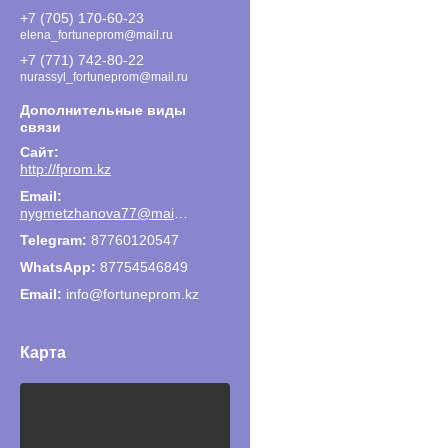
+7 (705) 170-60-23
elena_fortuneprom@mail.ru
+7 (771) 742-80-22
nurassyl_fortuneprom@mail.ru
http://fprom.kz
nygmetzhanova77@mail.ru
87760120547
87754546849
Email
info@fortuneprom.kz
Карта