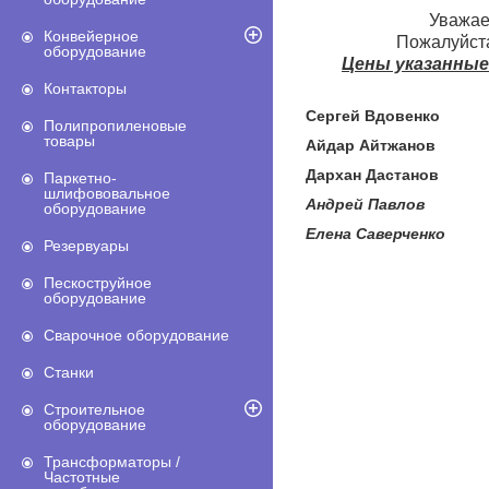
Уважае
Конвейерное
Пожалуйста
оборудование
Цены указанные
Контакторы
Сергей Вдовенко
+7
Полипропиленовые
товары
Айдар Айтжанов
+7 (
Дархан Дастанов
+7 (
Паркетно-
шлифововальное
Андрей Павлов +7
оборудование
Елена Саверченко +
Резервуары
Пескоструйное
оборудование
Сварочное оборудование
Станки
Строительное
оборудование
Трансформаторы /
Частотные