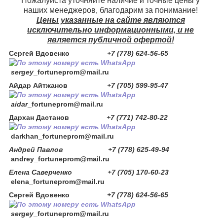
Пожалуйста уточняйте наличие и точные цены у
наших менеджеров, благодарим за понимание!
Цены указанные на сайте являются
исключительно информационными, и не
является публичной офертой!
Сергей Вдовенко
+7 (778) 624-56-65
sergey
_fortuneprom@mail.ru
Айдар Айтжанов
+7 (705) 599-95-47
aidar
_fortuneprom@mail.ru
Дархан Дастанов
+7 (771) 742-80-22
darkhan
_fortuneprom@mail.ru
Андрей Павлов +7 (778) 625-49-94
andrey_fortuneprom@mail.ru
Елена Саверченко +7 (705) 170-60-23
elena_fortuneprom@mail.ru
Сергей Вдовенко
+7 (778) 624-56-65
sergey
_fortuneprom@mail.ru