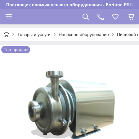
Поставщик промышленного оборудования - Fortune PROM
Товары и услуги
Насосное оборудование
Пищевой 
Топ продаж