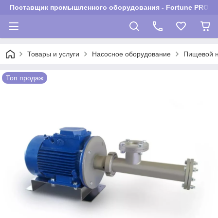
Поставщик промышленного оборудования - Fortune PROM
Товары и услуги
Насосное оборудование
Пищевой 
Топ продаж